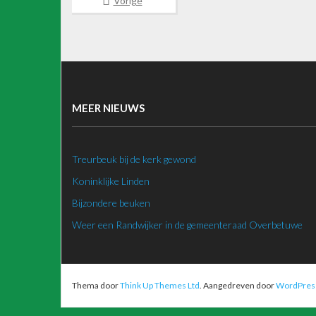
Vorige
MEER NIEUWS
Treurbeuk bij de kerk gewond
Koninklijke Linden
Bijzondere beuken
Weer een Randwijker in de gemeenteraad Overbetuwe
Thema door
Think Up Themes Ltd
. Aangedreven door
WordPres