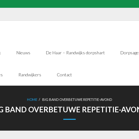
k
Nieuws
De Haar – Randwijks dorpshart
Dorpsage
es
Randwijkers
Contact
HOME
/
BIG BAND OVERBETUWE REPETITIE-AVOND
G BAND OVERBETUWE REPETITIE-AV