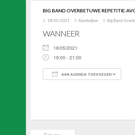
BIG BAND OVERBETUWE REPETITIE-A
18/05/2021
Randwijker
Big Band Over
WANNEER
18/05/2021
19:00 - 21:00
AAN AGENDA TOEVOEGEN
Download ICS
Google Calendar
iCalendar
Office 365
Outlook Li