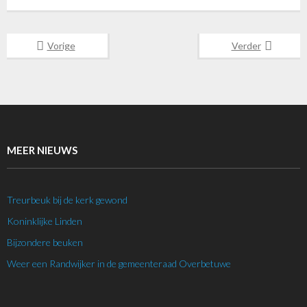
Vorige
Verder
MEER NIEUWS
Treurbeuk bij de kerk gewond
Koninklijke Linden
Bijzondere beuken
Weer een Randwijker in de gemeenteraad Overbetuwe