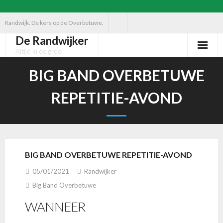
Ga
Randwijk. De kers op de Overbetuwe.
naar
De Randwijker
de
Altijd in de groei
inhoud
BIG BAND OVERBETUWE
REPETITIE-AVOND
BIG BAND OVERBETUWE REPETITIE-AVOND
05/01/2021
Randwijker
Big Band Overbetuwe
WANNEER