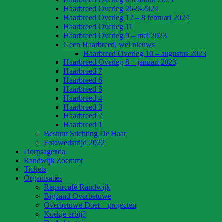
Haarbreed Overleg 26-9-2024
Haarbreed Overleg 12 – 8 februari 2024
Haarbreed Overleg 11
Haarbreed Overleg 9 – mei 2023
Geen Haarbreed, wel nieuws
Haarbreed Overleg 10 – augustus 2023
Haarbreed Overleg 8 – januari 2023
Haarbreed 7
Haarbreed 6
Haarbreed 5
Haarbreed 4
Haarbreed 3
Haarbreed 2
Haarbreed 1
Bestuur Stichting De Haar
Fotowedstrijd 2022
Dorpsagenda
Randwijk Zoemmt
Tickets
Organisaties
Repaircafé Randwijk
Bigband Overbetuwe
Overbetuwe Doet – projecten
Koekje erbij?