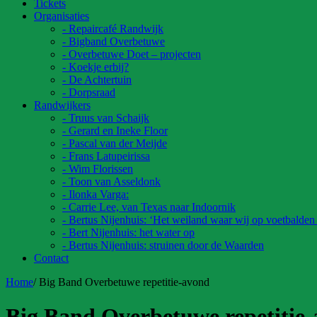
Tickets
Organisaties
- Repaircafé Randwijk
- Bigband Overbetuwe
- Overbetuwe Doet – projecten
- Koekje erbij?
- De Achtertuin
- Dorpsraad
Randwijkers
- Truus van Schaijk
- Gerard en Ineke Floor
- Pascal van der Meijde
- Frans Latupeirissa
- Wim Florissen
- Toon van Asseldonk
- Ilonka Varga:
- Carrie Lee, van Texas naar Indoornik
- Bertus Nijenhuis: ‘Het weiland waar wij op voetbalden
- Bert Nijenhuis: het water op
- Bertus Nijenhuis: struinen door de Waarden
Contact
Home
/
Big Band Overbetuwe repetitie-avond
Big Band Overbetuwe repetitie