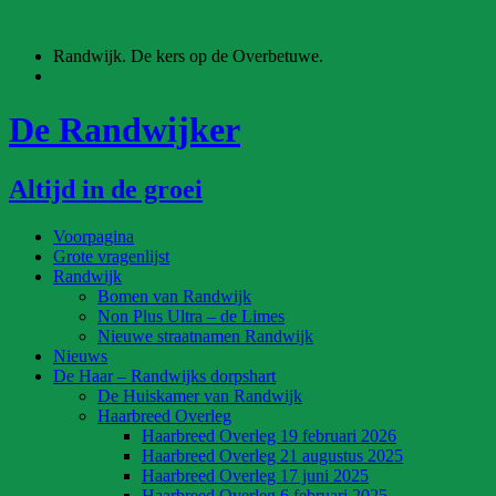
Ga
naar
Randwijk. De kers op de Overbetuwe.
de
inhoud
De Randwijker
Altijd in de groei
Voorpagina
Grote vragenlijst
Randwijk
Bomen van Randwijk
Non Plus Ultra – de Limes
Nieuwe straatnamen Randwijk
Nieuws
De Haar – Randwijks dorpshart
De Huiskamer van Randwijk
Haarbreed Overleg
Haarbreed Overleg 19 februari 2026
Haarbreed Overleg 21 augustus 2025
Haarbreed Overleg 17 juni 2025
Haarbreed Overleg 6 februari 2025