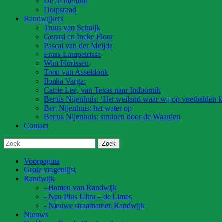
De Achtertuin
Dorpsraad
Randwijkers
Truus van Schaijk
Gerard en Ineke Floor
Pascal van der Meijde
Frans Latupeirissa
Wim Florissen
Toon van Asseldonk
Ilonka Varga:
Carrie Lee, van Texas naar Indoornik
Bertus Nijenhuis: ‘Het weiland waar wij op voetbalden k
Bert Nijenhuis: het water op
Bertus Nijenhuis: struinen door de Waarden
Contact
Voorpagina
Grote vragenlijst
Randwijk
- Bomen van Randwijk
- Non Plus Ultra – de Limes
- Nieuwe straatnamen Randwijk
Nieuws