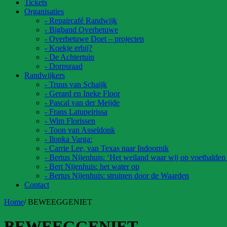
Tickets
Organisaties
- Repaircafé Randwijk
- Bigband Overbetuwe
- Overbetuwe Doet – projecten
- Koekje erbij?
- De Achtertuin
- Dorpsraad
Randwijkers
- Truus van Schaijk
- Gerard en Ineke Floor
- Pascal van der Meijde
- Frans Latupeirissa
- Wim Florissen
- Toon van Asseldonk
- Ilonka Varga:
- Carrie Lee, van Texas naar Indoornik
- Bertus Nijenhuis: ‘Het weiland waar wij op voetbalden
- Bert Nijenhuis: het water op
- Bertus Nijenhuis: struinen door de Waarden
Contact
Home
/
BEWEEGGENIET
BEWEEGGENIET