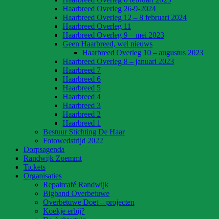
Haarbreed Overleg 26-9-2024
Haarbreed Overleg 12 – 8 februari 2024
Haarbreed Overleg 11
Haarbreed Overleg 9 – mei 2023
Geen Haarbreed, wel nieuws
Haarbreed Overleg 10 – augustus 2023
Haarbreed Overleg 8 – januari 2023
Haarbreed 7
Haarbreed 6
Haarbreed 5
Haarbreed 4
Haarbreed 3
Haarbreed 2
Haarbreed 1
Bestuur Stichting De Haar
Fotowedstrijd 2022
Dorpsagenda
Randwijk Zoemmt
Tickets
Organisaties
Repaircafé Randwijk
Bigband Overbetuwe
Overbetuwe Doet – projecten
Koekje erbij?