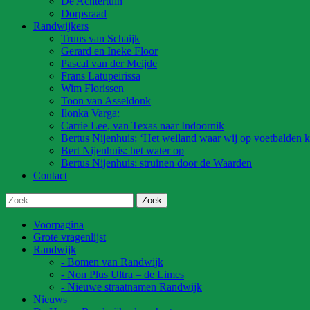
De Achtertuin
Dorpsraad
Randwijkers
Truus van Schaijk
Gerard en Ineke Floor
Pascal van der Meijde
Frans Latupeirissa
Wim Florissen
Toon van Asseldonk
Ilonka Varga:
Carrie Lee, van Texas naar Indoornik
Bertus Nijenhuis: ‘Het weiland waar wij op voetbalden k
Bert Nijenhuis: het water op
Bertus Nijenhuis: struinen door de Waarden
Contact
Voorpagina
Grote vragenlijst
Randwijk
- Bomen van Randwijk
- Non Plus Ultra – de Limes
- Nieuwe straatnamen Randwijk
Nieuws