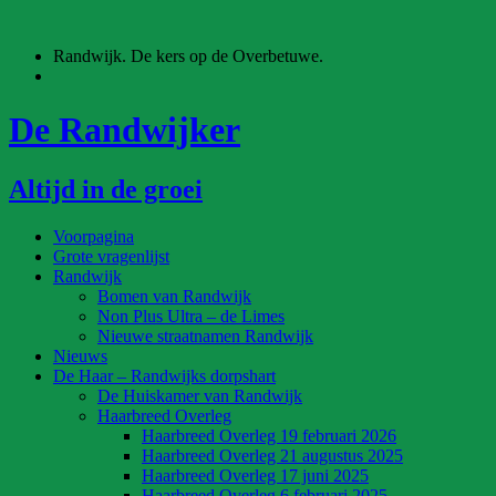
Ga
naar
Randwijk. De kers op de Overbetuwe.
de
inhoud
De Randwijker
Altijd in de groei
Voorpagina
Grote vragenlijst
Randwijk
Bomen van Randwijk
Non Plus Ultra – de Limes
Nieuwe straatnamen Randwijk
Nieuws
De Haar – Randwijks dorpshart
De Huiskamer van Randwijk
Haarbreed Overleg
Haarbreed Overleg 19 februari 2026
Haarbreed Overleg 21 augustus 2025
Haarbreed Overleg 17 juni 2025
Haarbreed Overleg 6 februari 2025