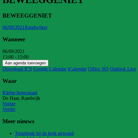
BEWEEGGENIET
06/09/2021
Randwijker
Wanneer
06/09/2021
13:00 - 15:00
Aan agenda toevoegen
Download ICS
Google Calendar
iCalendar
Office 365
Outlook Live
Waar
Kleine horecazaal
De Haar, Randwijk
Vorige
Verder
Meer nieuws
Treurbeuk bij de kerk gewond