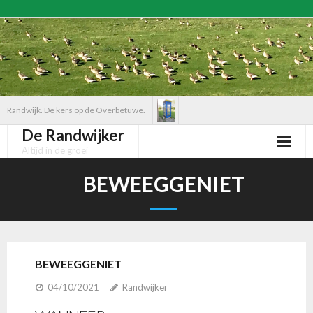
Ga
naar
de
inhoud
Randwijk. De kers op de Overbetuwe.
De Randwijker
Altijd in de groei
BEWEEGGENIET
BEWEEGGENIET
04/10/2021
Randwijker