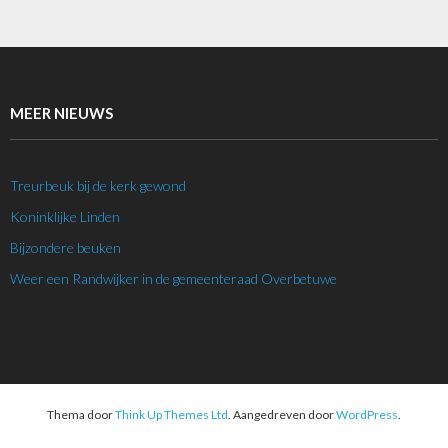
MEER NIEUWS
Treurbeuk bij de kerk gewond
Koninklijke Linden
Bijzondere beuken
Weer een Randwijker in de gemeenteraad Overbetuwe
Thema door
Think Up Themes Ltd
. Aangedreven door
WordPress
.