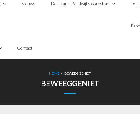
k
Nieuws
De Haar – Randwijks dorpshart
Dorp
Rand
Contact
HOME
/
BEWEEGGENIET
BEWEEGGENIET