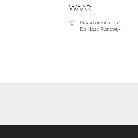
WAAR
Kleine horecazaal
De Haar, Randwijk
gle Calendar
iCalendar