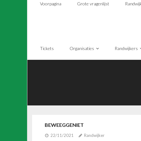
Voorpagina
Grote vragenlijst
Randwij
Tickets
Organisaties
Randwijkers
BEWEEGGENIET
22/11/2021
Randwijker