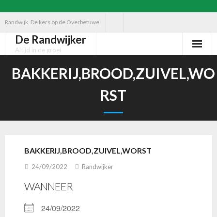
Ga
Randwijk. De kers op de Overbetuwe.
naar
De Randwijker
de
Altijd in de groei
inhoud
BAKKERIJ,BROOD,ZUIVEL,WO
RST
BAKKERIJ,BROOD,ZUIVEL,WORST
24/09/2022
Randwijker
WANNEER
24/09/2022