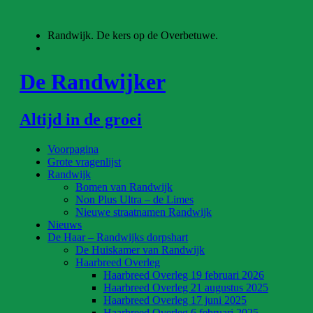
Ga
naar
Randwijk. De kers op de Overbetuwe.
de
inhoud
De Randwijker
Altijd in de groei
Voorpagina
Grote vragenlijst
Randwijk
Bomen van Randwijk
Non Plus Ultra – de Limes
Nieuwe straatnamen Randwijk
Nieuws
De Haar – Randwijks dorpshart
De Huiskamer van Randwijk
Haarbreed Overleg
Haarbreed Overleg 19 februari 2026
Haarbreed Overleg 21 augustus 2025
Haarbreed Overleg 17 juni 2025
Haarbreed Overleg 6 februari 2025