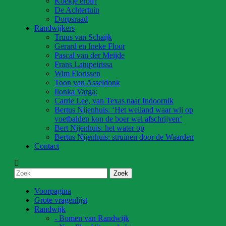
Koekje erbij?
De Achtertuin
Dorpsraad
Randwijkers
Truus van Schaijk
Gerard en Ineke Floor
Pascal van der Meijde
Frans Latupeirissa
Wim Florissen
Toon van Asseldonk
Ilonka Varga:
Carrie Lee, van Texas naar Indoornik
Bertus Nijenhuis: ‘Het weiland waar wij op
voetbalden kon de boer wel afschrijven’
Bert Nijenhuis: het water op
Bertus Nijenhuis: struinen door de Waarden
Contact
Voorpagina
Grote vragenlijst
Randwijk
- Bomen van Randwijk