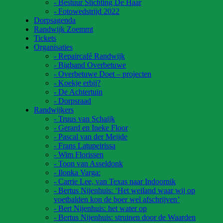
- Bestuur Stichting De Haar
- Fotowedstrijd 2022
Dorpsagenda
Randwijk Zoemmt
Tickets
Organisaties
- Repaircafé Randwijk
- Bigband Overbetuwe
- Overbetuwe Doet – projecten
- Koekje erbij?
- De Achtertuin
- Dorpsraad
Randwijkers
- Truus van Schaijk
- Gerard en Ineke Floor
- Pascal van der Meijde
- Frans Latupeirissa
- Wim Florissen
- Toon van Asseldonk
- Ilonka Varga:
- Carrie Lee, van Texas naar Indoornik
- Bertus Nijenhuis: ‘Het weiland waar wij op
voetbalden kon de boer wel afschrijven’
- Bert Nijenhuis: het water op
- Bertus Nijenhuis: struinen door de Waarden