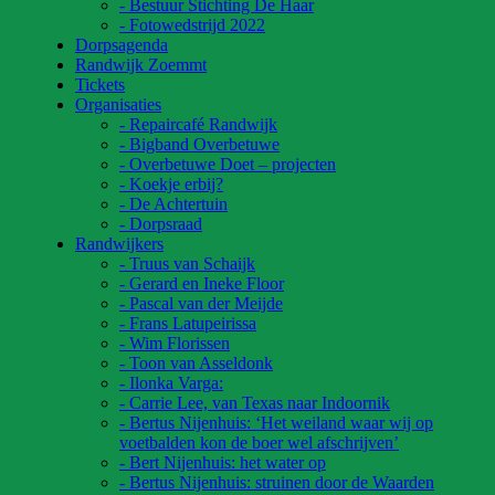
- Bestuur Stichting De Haar
- Fotowedstrijd 2022
Dorpsagenda
Randwijk Zoemmt
Tickets
Organisaties
- Repaircafé Randwijk
- Bigband Overbetuwe
- Overbetuwe Doet – projecten
- Koekje erbij?
- De Achtertuin
- Dorpsraad
Randwijkers
- Truus van Schaijk
- Gerard en Ineke Floor
- Pascal van der Meijde
- Frans Latupeirissa
- Wim Florissen
- Toon van Asseldonk
- Ilonka Varga:
- Carrie Lee, van Texas naar Indoornik
- Bertus Nijenhuis: ‘Het weiland waar wij op
voetbalden kon de boer wel afschrijven’
- Bert Nijenhuis: het water op
- Bertus Nijenhuis: struinen door de Waarden