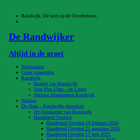
Ga
naar
Randwijk. De kers op de Overbetuwe.
de
inhoud
De Randwijker
Altijd in de groei
Voorpagina
Grote vragenlijst
Randwijk
Bomen van Randwijk
Non Plus Ultra – de Limes
Nieuwe straatnamen Randwijk
Nieuws
De Haar – Randwijks dorpshart
De Huiskamer van Randwijk
Haarbreed Overleg
Haarbreed Overleg 19 februari 2026
Haarbreed Overleg 21 augustus 2025
Haarbreed Overleg 17 juni 2025
Haarbreed Overleg 6 februari 2025