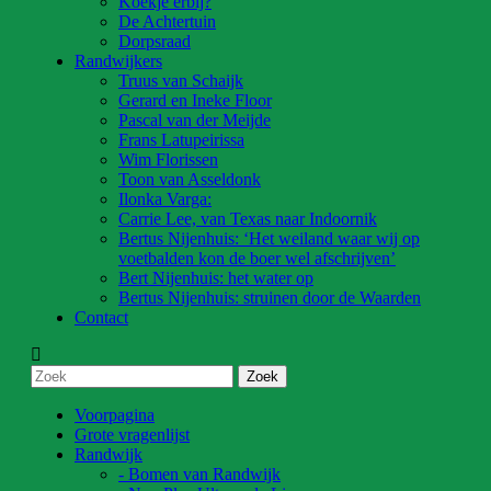
Koekje erbij?
De Achtertuin
Dorpsraad
Randwijkers
Truus van Schaijk
Gerard en Ineke Floor
Pascal van der Meijde
Frans Latupeirissa
Wim Florissen
Toon van Asseldonk
Ilonka Varga:
Carrie Lee, van Texas naar Indoornik
Bertus Nijenhuis: ‘Het weiland waar wij op
voetbalden kon de boer wel afschrijven’
Bert Nijenhuis: het water op
Bertus Nijenhuis: struinen door de Waarden
Contact
Voorpagina
Grote vragenlijst
Randwijk
- Bomen van Randwijk