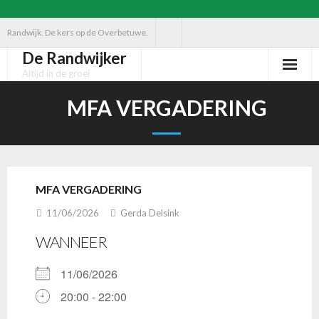
Ga
Randwijk. De kers op de Overbetuwe.
naar
De Randwijker
de
Altijd in de groei
inhoud
MFA VERGADERING
MFA VERGADERING
11/06/2026
Gerda Delsink
WANNEER
11/06/2026
20:00 - 22:00