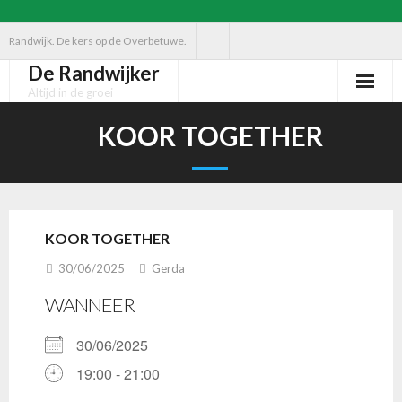
Ga
Randwijk. De kers op de Overbetuwe.
naar
De Randwijker
de
Altijd in de groei
inhoud
KOOR TOGETHER
KOOR TOGETHER
30/06/2025
Gerda
WANNEER
30/06/2025
19:00 - 21:00