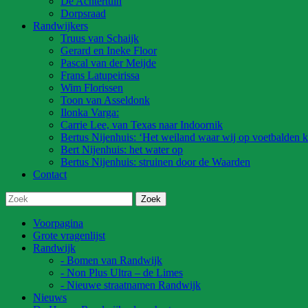
De Achtertuin
Dorpsraad
Randwijkers
Truus van Schaijk
Gerard en Ineke Floor
Pascal van der Meijde
Frans Latupeirissa
Wim Florissen
Toon van Asseldonk
Ilonka Varga:
Carrie Lee, van Texas naar Indoornik
Bertus Nijenhuis: ‘Het weiland waar wij op voetbalden k
Bert Nijenhuis: het water op
Bertus Nijenhuis: struinen door de Waarden
Contact
Voorpagina
Grote vragenlijst
Randwijk
- Bomen van Randwijk
- Non Plus Ultra – de Limes
- Nieuwe straatnamen Randwijk
Nieuws