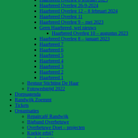
Haarbreed Overleg 26-9-2024
Haarbreed Overleg 12 – 8 februari 2024
Haarbreed Overleg 11
Haarbreed Overleg 9 – mei 2023
Geen Haarbreed, wel nieuws
Haarbreed Overleg 10 – augustus 2023
Haarbreed Overleg 8 – januari 2023
Haarbreed 7
Haarbreed 6
Haarbreed 5
Haarbreed 4
Haarbreed 3
Haarbreed 2
Haarbreed 1
Bestuur Stichting De Haar
Fotowedstrijd 2022
Dorpsagenda
Randwijk Zoemmt
Tickets
Organisaties
Repaircafé Randwijk
Bigband Overbetuwe
Overbetuwe Doet – projecten
Koekje erbij?