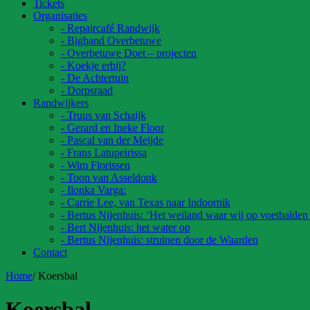
Tickets
Organisaties
- Repaircafé Randwijk
- Bigband Overbetuwe
- Overbetuwe Doet – projecten
- Koekje erbij?
- De Achtertuin
- Dorpsraad
Randwijkers
- Truus van Schaijk
- Gerard en Ineke Floor
- Pascal van der Meijde
- Frans Latupeirissa
- Wim Florissen
- Toon van Asseldonk
- Ilonka Varga:
- Carrie Lee, van Texas naar Indoornik
- Bertus Nijenhuis: ‘Het weiland waar wij op voetbalden
- Bert Nijenhuis: het water op
- Bertus Nijenhuis: struinen door de Waarden
Contact
Home
/
Koersbal
Koersbal