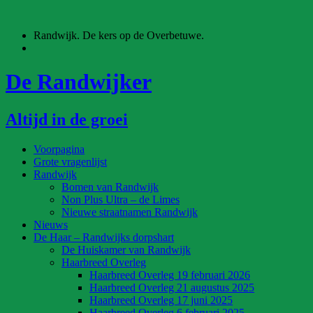
Ga
naar
Randwijk. De kers op de Overbetuwe.
de
inhoud
De Randwijker
Altijd in de groei
Voorpagina
Grote vragenlijst
Randwijk
Bomen van Randwijk
Non Plus Ultra – de Limes
Nieuwe straatnamen Randwijk
Nieuws
De Haar – Randwijks dorpshart
De Huiskamer van Randwijk
Haarbreed Overleg
Haarbreed Overleg 19 februari 2026
Haarbreed Overleg 21 augustus 2025
Haarbreed Overleg 17 juni 2025
Haarbreed Overleg 6 februari 2025