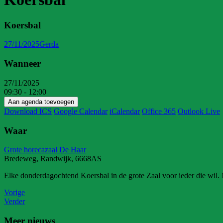
Koersbal
27/11/2025
Gerda
Wanneer
27/11/2025
09:30 - 12:00
Aan agenda toevoegen
Download ICS
Google Calendar
iCalendar
Office 365
Outlook Live
Waar
Grote horecazaal De Haar
Bredeweg, Randwijk, 6668AS
Elke donderdagochtend Koersbal in de grote Zaal voor ieder die wil.
Vorige
Verder
Meer nieuws