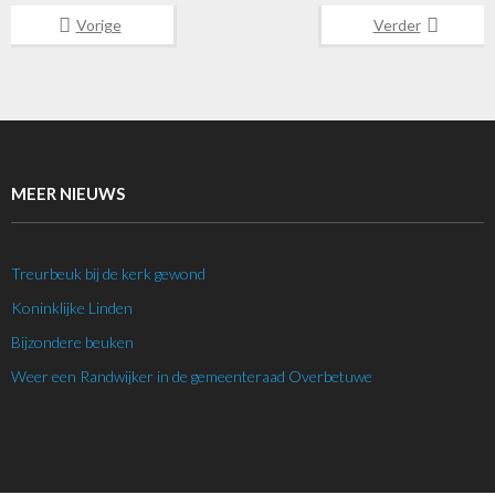
Vorige
Verder
MEER NIEUWS
Treurbeuk bij de kerk gewond
Koninklijke Linden
Bijzondere beuken
Weer een Randwijker in de gemeenteraad Overbetuwe