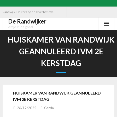
Ga
Randwijk. De kers op de Overbetuwe.
naar
De Randwijker
de
Altijd in de groei
inhoud
HUISKAMER VAN RANDWIJK
GEANNULEERD IVM 2E
KERSTDAG
HUISKAMER VAN RANDWIJK GEANNULEERD
IVM 2E KERSTDAG
26/12/2025
Gerda