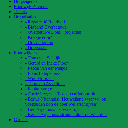
Dorpsagenda
Randwijk Zoemmt
Tickets
Organisaties
- Repaircafé Randwijk
- Bigband Overbetuwe
- Overbetuwe Doet – projecten
- Koekje erbij?
- De Achtertuin
- Dorpsraad
Randwijkers
- Truus van Schaijk
- Gerard en Ineke Floor
- Pascal van der Meijde
- Frans Latupeirissa
- Wim Florissen
- Toon van Asseldonk
- Ilonka Varga:
- Carrie Lee, van Texas naar Indoornik
- Bertus Nijenhuis: ‘Het weiland waar wij op
voetbalden kon de boer wel afschrijven’
- Bert Nijenhuis: het water op
- Bertus Nijenhuis: struinen door de Waarden
Contact