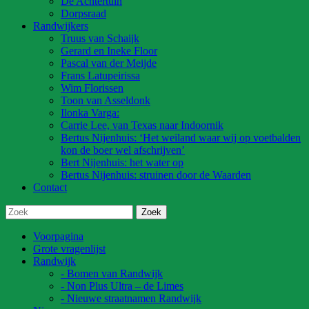
De Achtertuin
Dorpsraad
Randwijkers
Truus van Schaijk
Gerard en Ineke Floor
Pascal van der Meijde
Frans Latupeirissa
Wim Florissen
Toon van Asseldonk
Ilonka Varga:
Carrie Lee, van Texas naar Indoornik
Bertus Nijenhuis: ‘Het weiland waar wij op voetbalden
kon de boer wel afschrijven’
Bert Nijenhuis: het water op
Bertus Nijenhuis: struinen door de Waarden
Contact
Voorpagina
Grote vragenlijst
Randwijk
- Bomen van Randwijk
- Non Plus Ultra – de Limes
- Nieuwe straatnamen Randwijk