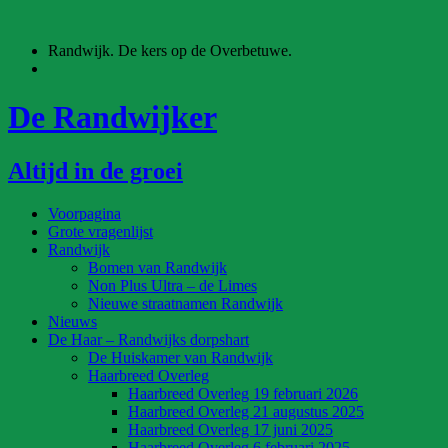
Ga
naar
Randwijk. De kers op de Overbetuwe.
de
inhoud
De Randwijker
Altijd in de groei
Voorpagina
Grote vragenlijst
Randwijk
Bomen van Randwijk
Non Plus Ultra – de Limes
Nieuwe straatnamen Randwijk
Nieuws
De Haar – Randwijks dorpshart
De Huiskamer van Randwijk
Haarbreed Overleg
Haarbreed Overleg 19 februari 2026
Haarbreed Overleg 21 augustus 2025
Haarbreed Overleg 17 juni 2025
Haarbreed Overleg 6 februari 2025