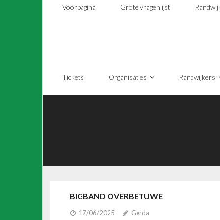
Voorpagina
Grote vragenlijst
Randwij
Tickets
Organisaties
Randwijkers
BIGBAND OVERBETUWE
17/06/2025
Gerda