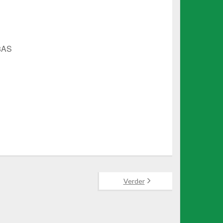
8AS
Office 365
Outlook Live
Verder